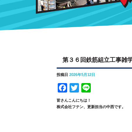
第３６回鉄筋組立工事雑
投稿日
2026年5月12日
F
T
Li
a
w
n
皆さんこんにちは！
c
itt
e
株式会社フテン
、更新担当の中西です。
e
er
b