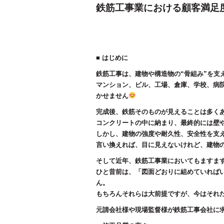
o
鉄筋工事業における顧客満足
o
k
■ はじめに
鉄筋工事は、建物や構造物の“骨組み”を支
マンション、ビル、工場、倉庫、学校、病
かせません
完成後、鉄筋そのものが見えることは多く
コンクリートの中に納まり、最終的には壁
しかし、建物の強度や耐久性、安全性を支
言い換えれば、目に見えないけれど、建物
そして近年、鉄筋工事業においてもますま
ひと昔前は、「図面どおりに組めていれば
ん。
もちろんそれらは大前提ですが、今はそれ
元請会社様や現場監督様が鉄筋工事会社に