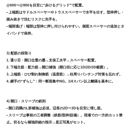
@600〜@900を目安に“歩けるグリッド”で配置。
• 上端筋はサドルスペーサーやトラススペーサーで水平を出す。型枠押し・
踏み抜きで沈むリスクに先手を。
• 端部逃げ：端部は型枠に押し付けられやすい。側面スペーサーの追加とタ
イバンドで保持。
3) 配筋の段取り
1. 通り芯・開口位置の墨→支保工水平→スペーサー配置。
2. 下端主筋・配力筋→開口補強（開口径に応じ1D/2D/3D範囲）。
3. 上端筋・ひび割れ制御筋（温度筋）→柱周りパンチング対策を忘れず。
4. 継手の“ずらし”：同一断面集中NG。1/4スパン以上離隔を基本に。
4) 開口・スリーブの鉄則
• 開口四隅のL形補強は必須。辺長の2D〜3Dを目安に増し筋。
• スリーブは事前の三者調整（鉄筋/型枠/設備）。現場での一方的カット禁
止。切るなら補強詳細の指示→是正写真がセット。