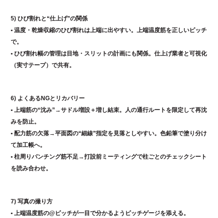
5) ひび割れと“仕上げ”の関係
• 温度・乾燥収縮のひび割れは上端に出やすい。上端温度筋を正しいピッチ
で。
• ひび割れ幅の管理は目地・スリットの計画にも関係。仕上げ業者と可視化
（実寸テープ）で共有。
6) よくあるNGとリカバリー
• 上端筋の“沈み”→サドル増設＋増し結束。人の通行ルートを限定して再沈
みを防止。
• 配力筋の欠落→平面図の“細線”指定を見落としやすい。色鉛筆で塗り分け
て加工帳へ。
• 柱周りパンチング筋不足→打設前ミーティングで柱ごとのチェックシート
を読み合わせ。
7) 写真の撮り方
• 上端温度筋の@ピッチが一目で分かるようピッチゲージを添える。