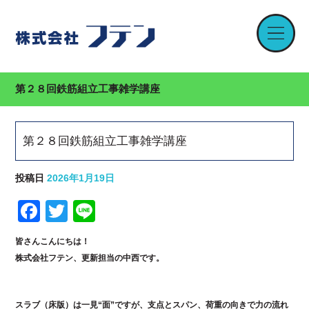
第２８回鉄筋組立工事雑学講座
第２８回鉄筋組立工事雑学講座
投稿日
2026年1月19日
F
T
Li
a
w
n
皆さんこんにちは！
c
itt
e
株式会社フテン
、更新担当の中西です。
e
er
b
スラブ（床版）は一見“面”ですが、支点とスパン、荷重の向きで力の流れ