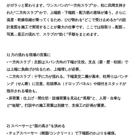
o
がガラッと変わります。ワンスパンの“一方向スラブ”か、柱に四周支持さ
o
れた“二方向スラブ”かで、上端筋・下端筋・配力筋の意味が違う。さらに
温度・乾燥収縮が乗ってくるため、ひび割れを“どこで受け止めるか”の設
k
計意図を施工で実現することが最大の仕事です。ここでは段取り→配筋→
写真→是正の流れで、スラブの“効く”手順をまとめます。
1) 力の流れを現場の言葉に
• 一方向スラブ：主筋はスパン方向の下端が主役。支点（梁・壁・柱頭）で
は上端に負曲げが出るため、上端増しが必要。
• 二方向スラブ：十字に力が流れる。下端直交二層が基本、柱周りはパンチ
ング（せん断）に注意。柱頭厚み（ドロップパネル）や頭付きスタッドが
指示される場合も。
• 床荷重：仕上げ・間仕切・設備荷重を見込む“長期”と、人荷・台車な
ど“短期”。打設中の施工荷重は別腹で、支保工の計画が重要。
2) スペーサーと“面の高さ”を決める
• チェアスペーサー（樹脂/コンクリート）で下端筋のかぶりを確保。