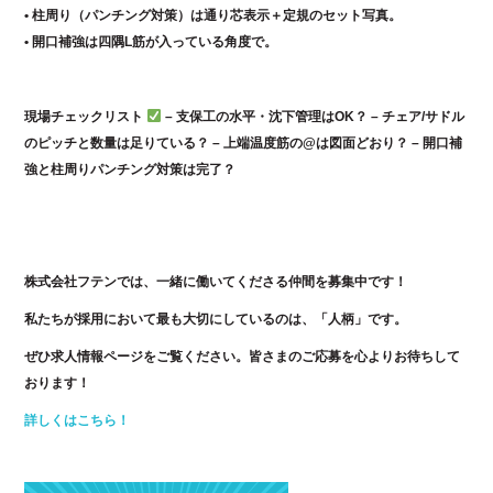
• 柱周り（パンチング対策）は通り芯表示＋定規のセット写真。
• 開口補強は四隅L筋が入っている角度で。
現場チェックリスト
– 支保工の水平・沈下管理はOK？ – チェア/サドル
のピッチと数量は足りている？ – 上端温度筋の@は図面どおり？ – 開口補
強と柱周りパンチング対策は完了？
株式会社フテンでは、一緒に働いてくださる仲間を募集中です！
私たちが採用において最も大切にしているのは、「人柄」です。
ぜひ求人情報ページをご覧ください。皆さまのご応募を心よりお待ちして
おります！
詳しくはこちら！